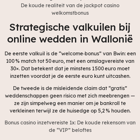
De koude realiteit van de jackpot casino
welkomstbonus
Strategische valkuilen bij
online wedden in Wallonië
De eerste valkuil is de “welcome‑bonus” van Bwin: een
100 % match tot 50 euro, met een omslagvereiste van
30×. Dat betekent dat je minstens 1 500 euro moet
inzetten voordat je de eerste euro kunt uitcashen.
De tweede is de misleidende claim dat “gratis”
weddenschappen geen risico met zich meebrengen —
ze zijn simpelweg een manier om je bankroll te
verkleinen terwijl ze de huisedge op 5,2 % houden.
Bonus casino inzetvereiste 1x: De koude rekensom van
de “VIP” beloftes