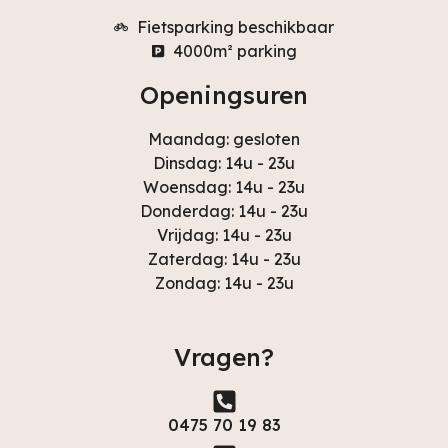
Fietsparking beschikbaar
4000m² parking
Openingsuren
Maandag: gesloten
Dinsdag: 14u - 23u
Woensdag: 14u - 23u
Donderdag: 14u - 23u
Vrijdag: 14u - 23u
Zaterdag: 14u - 23u
Zondag: 14u - 23u
Vragen?
0475 70 19 83