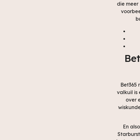
die meer 
voorbeel
b
Bet
Bet365 r
valkuil i
over 
wiskunde 
En also
Starburst