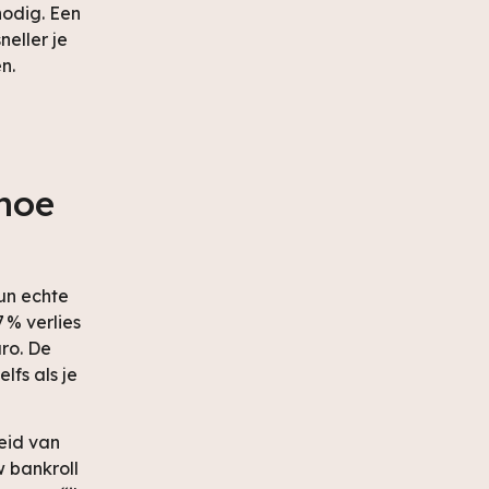
nodig. Een
neller je
n.
 hoe
hun echte
 % verlies
ro. De
lfs als je
heid van
w bankroll