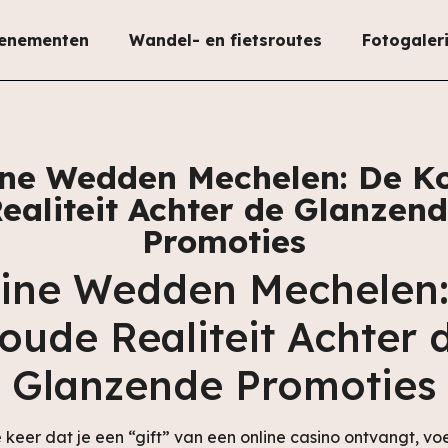
enementen
Wandel- en fietsroutes
Fotogaleri
ine Wedden Mechelen: De K
ealiteit Achter de Glanzen
Promoties
ine Wedden Mechelen
oude Realiteit Achter 
Glanzende Promoties
 keer dat je een “gift” van een online casino ontvangt, voel