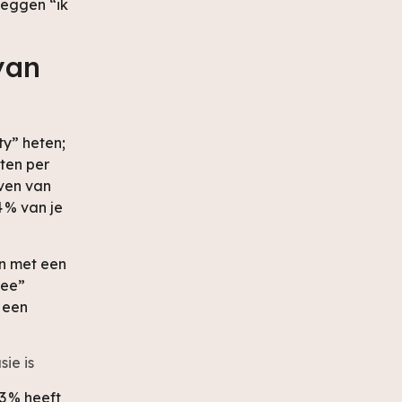
 zeggen “ik
van
y” heten;
ten per
aven van
4 % van je
en met een
ree”
 een
sie is
3 % heeft