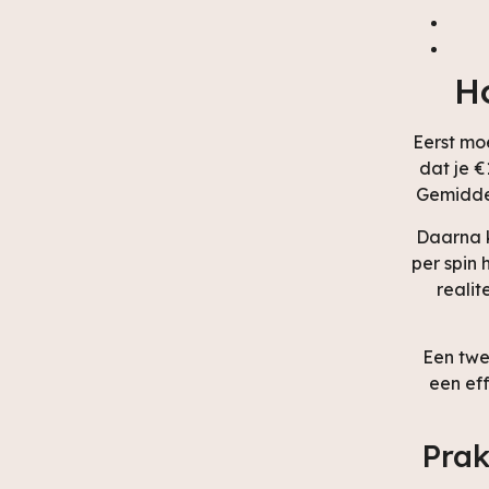
Ho
Eerst mo
dat je €1
Gemiddeld
Daarna k
per spin
realit
Een twe
een eff
Prak