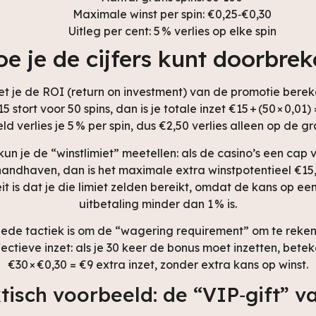
Maximale winst per spin: €0,25‑€0,30
Uitleg per cent: 5 % verlies op elke spin
e je de cijfers kunt doorbre
et je de ROI (return on investment) van de promotie bereke
5 stort voor 50 spins, dan is je totale inzet €15 + (50 × 0,01)
 verlies je 5 % per spin, dus €2,50 verlies alleen op de gra
un je de “winstlimiet” meetellen: als de casino’s een cap 
 handhaven, dan is het maximale extra winstpotentieel €15
eit is dat je die limiet zelden bereikt, omdat de kans op ee
uitbetaling minder dan 1 % is.
ede tactiek is om de “wagering requirement” om te reke
ectieve inzet: als je 30 keer de bonus moet inzetten, bete
€30 × €0,30 = €9 extra inzet, zonder extra kans op winst.
tisch voorbeeld: de “VIP‑gift” va