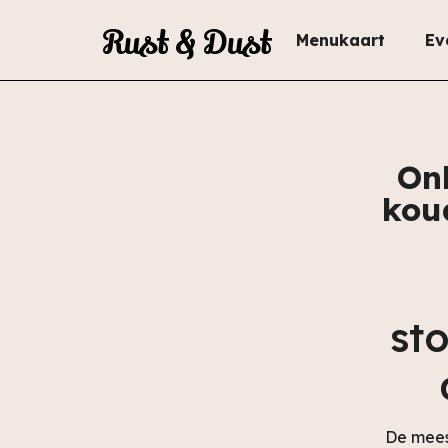
Rust & Dust
Menukaart
Ev
Onl
koud
st
De mees