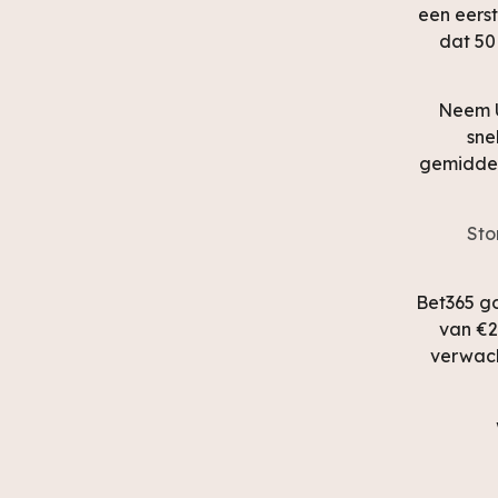
een eerst
dat 50
Neem Un
sne
gemiddeld
Sto
Bet365 go
van €2
verwach