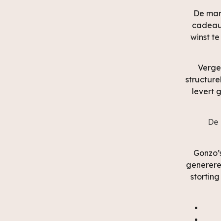
De mark
cadeaut
winst te
Vergel
structure
levert 
De 
Gonzo’s
genereren
storting