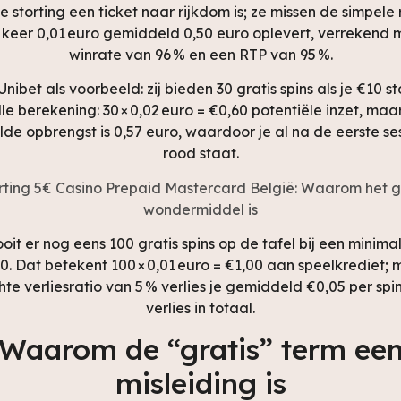
e storting een ticket naar rijkdom is; ze missen de simpel
 keer 0,01 euro gemiddeld 0,50 euro oplevert, verrekend 
winrate van 96 % en een RTP van 95 %.
ibet als voorbeeld: zij bieden 30 gratis spins als je €10 st
lle berekening: 30 × 0,02 euro = €0,60 potentiële inzet, maa
e opbrengst is 0,57 euro, waardoor je al na de eerste ses
rood staat.
rting 5€ Casino Prepaid Mastercard België: Waarom het 
wondermiddel is
oit er nog eens 100 gratis spins op de tafel bij een minimal
0. Dat betekent 100 × 0,01 euro = €1,00 aan speelkrediet; 
te verliesratio van 5 % verlies je gemiddeld €0,05 per spin
verlies in totaal.
Waarom de “gratis” term ee
misleiding is