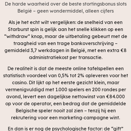
De harde waarheid over de beste stortingsbonus slots
België – geen wondermiddel, alleen cijfers
Als je het echt wilt vergelijken: de snelheid van een
Starburst spin is gelijk aan het snelle klikken op een
“withdraw” knop, maar de uitbetaling gebeurt met de
traagheid van een trage bankoverschrijving –
gemiddeld 3,7 werkdagen in België, met een extra €8
administratiekost per transactie.
De realiteit is dat de meeste online tafelspellen een
statistisch voordeel van 0,5% tot 2% opleveren voor het
casino. Dit lijkt op het eerste gezicht klein, maar
vermenigvuldigd met 1.000 spelers en 200 rondes per
avond, levert een dagelijkse nettowinst van €84.000
op voor de operator, een bedrag dat de gemiddelde
Belgische speler nooit zal zien – tenzij hij een
rekrutering voor een marketing‑campagne wint.
En dan is er nog de psychologische factor: de “gift”