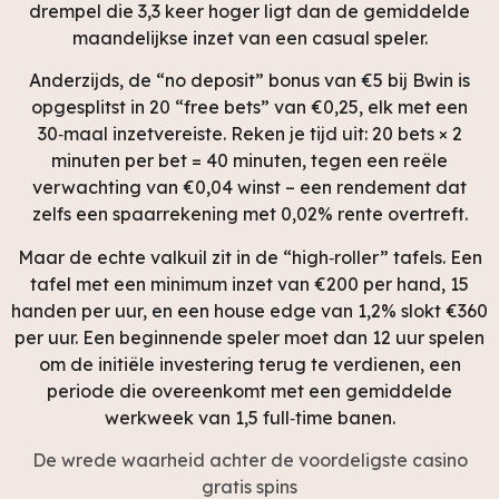
drempel die 3,3 keer hoger ligt dan de gemiddelde
maandelijkse inzet van een casual speler.
Anderzijds, de “no deposit” bonus van €5 bij Bwin is
opgesplitst in 20 “free bets” van €0,25, elk met een
30‑maal inzetvereiste. Reken je tijd uit: 20 bets × 2
minuten per bet = 40 minuten, tegen een reële
verwachting van €0,04 winst – een rendement dat
zelfs een spaarrekening met 0,02% rente overtreft.
Maar de echte valkuil zit in de “high‑roller” tafels. Een
tafel met een minimum inzet van €200 per hand, 15
handen per uur, en een house edge van 1,2% slokt €360
per uur. Een beginnende speler moet dan 12 uur spelen
om de initiële investering terug te verdienen, een
periode die overeenkomt met een gemiddelde
werkweek van 1,5 full‑time banen.
De wrede waarheid achter de voordeligste casino
gratis spins