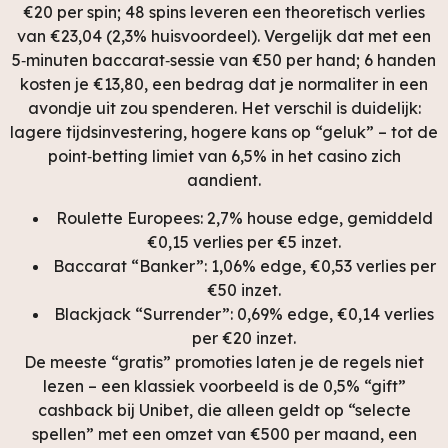
€20 per spin; 48 spins leveren een theoretisch verlies
van €23,04 (2,3% huisvoordeel). Vergelijk dat met een
5‑minuten baccarat‑sessie van €50 per hand; 6 handen
kosten je €13,80, een bedrag dat je normaliter in een
avondje uit zou spenderen. Het verschil is duidelijk:
lagere tijdsinvestering, hogere kans op “geluk” – tot de
point‑betting limiet van 6,5% in het casino zich
aandient.
Roulette Europees: 2,7% house edge, gemiddeld
€0,15 verlies per €5 inzet.
Baccarat “Banker”: 1,06% edge, €0,53 verlies per
€50 inzet.
Blackjack “Surrender”: 0,69% edge, €0,14 verlies
per €20 inzet.
De meeste “gratis” promoties laten je de regels niet
lezen – een klassiek voorbeeld is de 0,5% “gift”
cashback bij Unibet, die alleen geldt op “selecte
spellen” met een omzet van €500 per maand, een